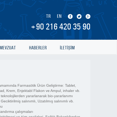
TR
EN
+90 216 420 35 90
MEVZUAT
HABERLER
İLETİŞİM
amamında Farmasötik Ürün Geliştirme: Tablet,
d, Krem, Enjektabl Flakon ve Ampul, inhaler vb.
 teknolojilerden yararlanarak bio-yararlanımı
, Geciktirilmiş salınımlı, Uzatılmış salınımlı vb.
nu
andırma çalışmaları
iştirilmesi ve tüm analizleri, Sağlık Bakanlığından