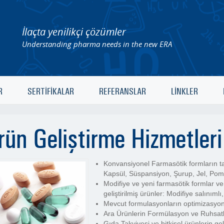
İlaçta yenilikçi çözümler
Understanding pharma needs in the new ERA
R
SERTİFİKALAR
REFERANSLAR
LİNKLER
rün Geliştirme Hizmetleri
Konvansiyonel Farmasötik formların t
Kapsül, Süspansiyon, Şurup, Jel, Poma
Modifiye ve yeni farmasötik formlar ve
geliştirilmiş ürünler: Modifiye salınımlı
Mevcut formulasyonların optimizasyo
Ara Ürünlerin Formülasyon ve Ruhsatl
Gıda Takviyesi ve bitkisel ürünlerin gel