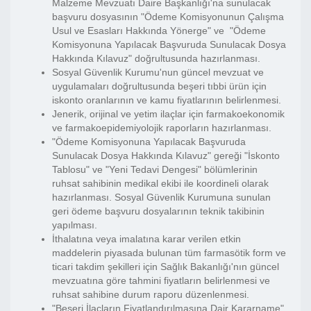
Malzeme Mevzuatı Daire Başkanlığı'na sunulacak
başvuru dosyasının "Ödeme Komisyonunun Çalışma
Usul ve Esasları Hakkında Yönerge" ve "Ödeme
Komisyonuna Yapılacak Başvuruda Sunulacak Dosya
Hakkında Kılavuz" doğrultusunda hazırlanması.
Sosyal Güvenlik Kurumu'nun güncel mevzuat ve
uygulamaları doğrultusunda beşeri tıbbi ürün için
iskonto oranlarının ve kamu fiyatlarının belirlenmesi.
Jenerik, orijinal ve yetim ilaçlar için farmakoekonomik
ve farmakoepidemiyolojik raporların hazırlanması.
"Ödeme Komisyonuna Yapılacak Başvuruda
Sunulacak Dosya Hakkında Kılavuz" gereği "İskonto
Tablosu" ve "Yeni Tedavi Dengesi" bölümlerinin
ruhsat sahibinin medikal ekibi ile koordineli olarak
hazırlanması. Sosyal Güvenlik Kurumuna sunulan
geri ödeme başvuru dosyalarının teknik takibinin
yapılması.
İthalatına veya imalatına karar verilen etkin
maddelerin piyasada bulunan tüm farmasötik form ve
ticari takdim şekilleri için Sağlık Bakanlığı'nın güncel
mevzuatına göre tahmini fiyatların belirlenmesi ve
ruhsat sahibine durum raporu düzenlenmesi.
"Beşeri İlaçların Fiyatlandırılmasına Dair Kararname"