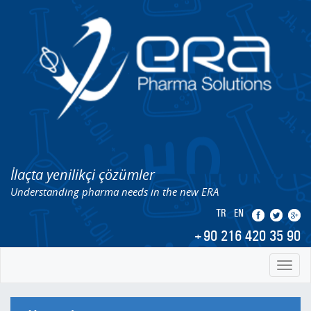
İlaçta yenilikçi çözümler
Understanding pharma needs in the new ERA
TR
EN
+90 216 420 35 90
Toggl
naviga