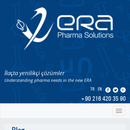
İlaçta yenilikçi çözümler
Understanding pharma needs in the new ERA
TR
EN
+90 216 420 35 90
Toggl
naviga